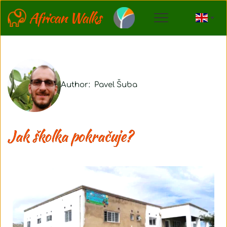
African Walks
Author:  
Pavel Šuba
Jak školka pokračuje?