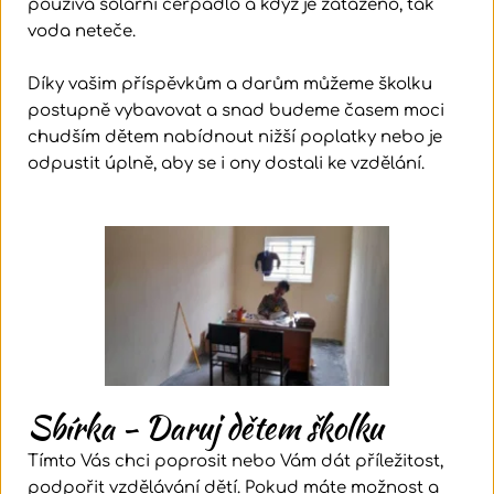
používá solární čerpadlo a když je zataženo, tak 
voda neteče.
Díky vašim příspěvkům a darům můžeme školku 
postupně vybavovat a snad budeme časem moci 
chudším dětem nabídnout nižší poplatky nebo je 
odpustit úplně, aby se i ony dostali ke vzdělání.
Sbírka - Daruj dětem školku
Tímto Vás chci poprosit nebo Vám dát příležitost, 
podpořit vzdělávání dětí. Pokud máte možnost a 