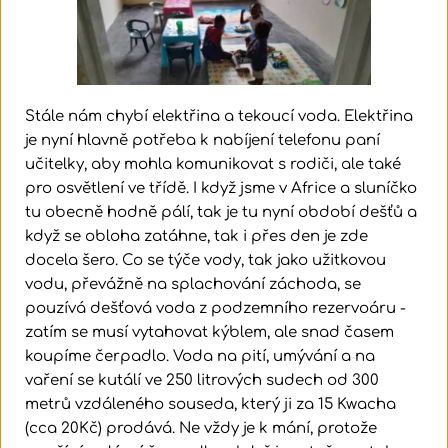
Stále nám chybí elektřina a tekoucí voda. Elektřina 
je nyní hlavně potřeba k nabíjení telefonu paní 
učitelky, aby mohla komunikovat s rodiči, ale také 
pro osvětlení ve třídě. I když jsme v Africe a sluníčko 
tu obecně hodně pálí, tak je tu nyní období dešťů a 
když se obloha zatáhne, tak i přes den je zde 
docela šero. Co se týče vody, tak jako užitkovou 
vodu, převážně na splachování záchoda, se 
pouzívá dešťová voda z podzemního rezervoáru - 
zatím se musí vytahovat kýblem, ale snad časem 
koupíme čerpadlo. Voda na pití, umývání a na 
vaření se kutálí ve 250 litrových sudech od 300 
metrů vzdáleného souseda, který ji za 15 Kwacha 
(cca 20Kč) prodává. Ne vždy je k mání, protože 