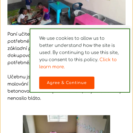
Paní učitelka krásně vyzdobila třídu a připravila 
We use cookies to allow us to 
potřebné pomůcky pro děti. Zatím máme jen 
better understand how the site is 
základní pomůcky, ale postupně budeme 
used. By continuing to use this site, 
dokupovat, tak abychom měli pro výuku vše 
you consent to this policy. 
Click to 
potřebné.
learn more.
Učebnu jsem vymalovali a ještě dokončujeme 
Agree & Continue
malování budovy z venku. Také se začíná dláždit a 
betonovat chodník před domem, aby se do školky 
nenosilo bláto.