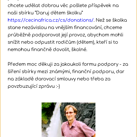
chcete udělat dobrou věc pošlete příspěvek na 
naši sbírku “Daruj dětem školku” 
https://cecinafrica.cz/cs/donations/
. Než se školka 
stane nezávislou na vnějším financování, chceme 
průběžně podporovat její provoz, abychom mohli 
snížit nebo odpustit rodičům (dětem), kteří si to 
nemohou finančně dovolit, školné.
Předem moc děkuji za jakoukoli formu podpory - za 
šíření sbírky mezi známými, finanční podporu, dar 
na základě darovací smlouvy nebo třeba za 
povzbuzující zprávu :-)